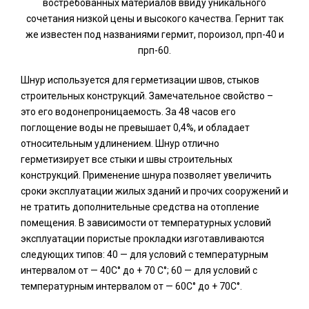
востребованных материалов ввиду уникального
сочетания низкой цены и высокого качества. Гернит так
же известен под названиями гермит, пороизол, прп-40 и
прп-60.
Шнур используется для герметизации швов, стыков
строительных конструкций. Замечательное свойство –
это его водонепроницаемость. За 48 часов его
поглощение воды не превышает 0,4%, и обладает
относительным удлинением. Шнур отлично
герметизирует все стыки и швы строительных
конструкций. Применение шнура позволяет увеличить
сроки эксплуатации жилых зданий и прочих сооружений и
не тратить дополнительные средства на отопление
помещения. В зависимости от температурных условий
эксплуатации пористые прокладки изготавливаются
следующих типов: 40 — для условий с температурным
интервалом от — 40
С
°
до + 70 С
°
; 60 — для условий с
температурным интервалом от — 60
С
°
до + 70С
°
.