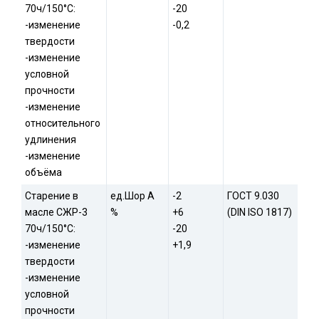
70ч/150°С:
-20
-изменение
-0,2
твердости
-изменение
условной
прочности
-изменение
относительного
удлинения
-изменение
объёма
Старение в
ед.Шор А
-2
ГОСТ 9.030
масле СЖР-3
%
+6
(DIN ISO 1817)
70ч/150°С:
-20
-изменение
+1,9
твердости
-изменение
условной
прочности