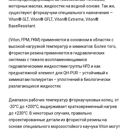
моторных маслах, жидкостях на водной основе.
Так же,
существуют фторкаучуки специального назначения —
Viton® GLT, Viton® GFLT, Viton® Extreme, Viton®
BaseResistant.
(Viton, FPM, FKM) применяется в основном в областях с
высокой нагрузкой температур и химикатов. Более того,
фтористая резина применяется в гидравлических
системах с тяжело воспламеняющимися
гидравлическими жидкостями группы HFD и как
преднатяжной элемент для QH-PUR – устойчивый к
химикатам полиуретан – уплотнений в биологически
разлагающихся жидкостях.
Диапазон рабочих температур фторкаучуковых колец: от
-20°С до +200°С, выдерживает кратковременный нагрев
до +230°С. В некоторых случаях, правильно
спроектированные детали из фтористой резины на
основе специального морозостойкого каучука Viton могут