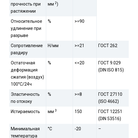
2
прочность при
мм
)
растяжении
Относительное
%
>=90
удлинение при
разрыве
Сопротивление
Н/мм
>=21
ГОСТ 262
раздиру
Остаточная
%
<=20
ГОСТ 9.029
деформация
(DIN ISO 815)
сжатия (воздух)
100°С/24ч
Эластичность
%
>=8
ГОСТ 27110
по отскоку
(ISO 4662)
3
Истираемость
мм
150
ГОСТ 12251
(DIN 53516)
Минимальная
°С
-20
–
температура