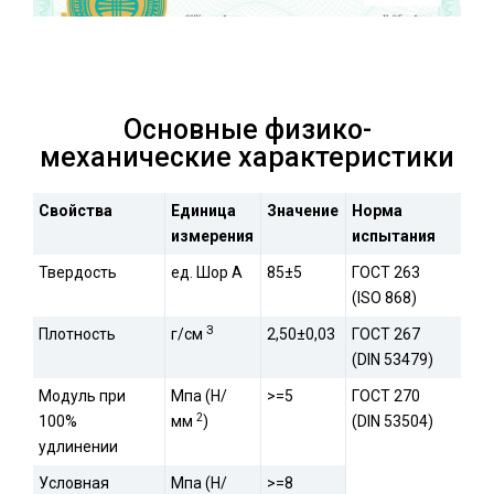
Основные физико-
механические характеристики
Свойства
Единица
Значение
Норма
измерения
испытания
Твердость
ед. Шор А
85±5
ГОСТ 263
(ISO 868)
З
Плотность
г/см
2,50±0,03
ГОСТ 267
(DIN 53479)
Модуль при
Мпа (Н/
>=5
ГОСТ 270
2
100%
мм
)
(DIN 53504)
удлинении
Условная
Мпа (Н/
>=8