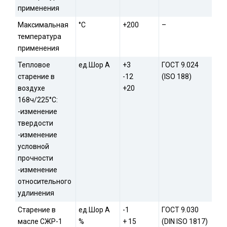
применения
Максимальная
°С
+200
–
температура
применения
Тепловое
ед.Шор A
+3
ГОСТ 9.024
старение в
-12
(ISO 188)
воздухе
+20
168ч/225°С:
-изменение
твердости
-изменение
условной
прочности
-изменение
относительного
удлинения
Старение в
ед.Шор А
-1
ГОСТ 9.030
масле СЖР-1
%
+ 15
(DIN ISO 1817)