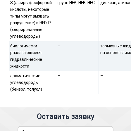
S (эфиры фосфорной
групп HFA, HFB, HFC
диоксан, этила
кислоты, некоторые
типы могут вызвать
разрушение) и HFD-R
(хлорированные
углеводороды)
биологически
–
тормозные жид
разлагающиеся
на основе глик
гидравлические
жидкости
ароматические
–
–
углеводороды
(бензол, толуол)
Оставить заявку