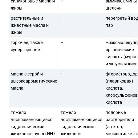
силиконовые масла и
–
аммиак, амины,
жиры
щелочи
растительные и
–
перегретый во
животные масла и
пар
жиры
горючее, также
–
Низкомолекуля
супергорючее
органические
кислоты (мура
и уксусная кисл
масла с серой и
–
фтористоводор
высокоароматические
(плавиковая)
масла
кислота,
хлорсульфонов
кислота
тяжело
тяжело
полярные
воспламеняющиеся
воспламеняющиеся
растворители
гидравлические
гидравлические
(ацетон,
жидкости группы HFD-
жидкости
метилэтилкетон